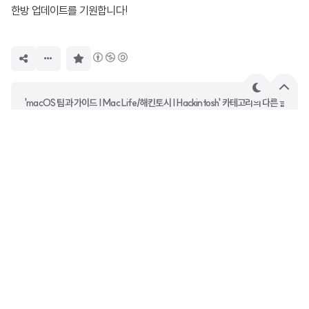
한방 업데이트를 기원합니다!
구
독
하
기
테
상
'macOS 팁과 가이드 | Mac Life/해킨토시 | Hackintosh' 카테고리의 다른 글
마
단
으
OpenCore 0.8.3 → 0.8.4 업데이트 가이드 (날먹)
로
OpenCore 0.8.2 → 0.8.3 업데이트 가이드
OpenCore에서 사라진 Reset NVRAM 복구하기
OpenCore 0.8.0 → 0.8.1 업데이트 가이드
JGP