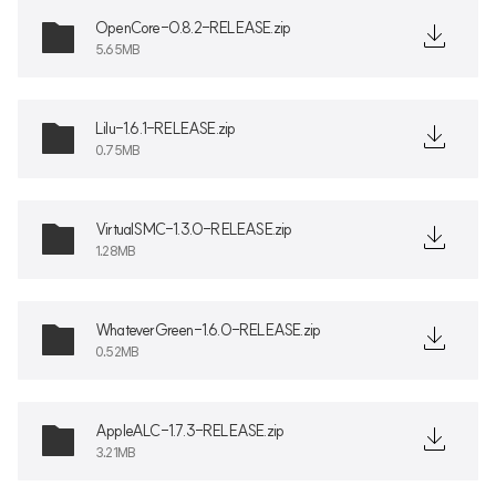
OpenCore-0.8.2-RELEASE.zip
5.65MB
Lilu-1.6.1-RELEASE.zip
0.75MB
VirtualSMC-1.3.0-RELEASE.zip
1.28MB
WhateverGreen-1.6.0-RELEASE.zip
0.52MB
AppleALC-1.7.3-RELEASE.zip
3.21MB