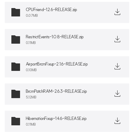
CPUFriend-1.2.6-RELEASE.zip
0.07MB
RestrictEvents-1.0.8-RELEASE.zip
0.11MB
AirportBrcmFixup-2.1.6-RELEASE.zip
0.10MB
BrcmPatchRAM-2.6.3-RELEASE.zip
5.12MB
HibernationFixup-1.4.6-RELEASE.zip
0.11MB