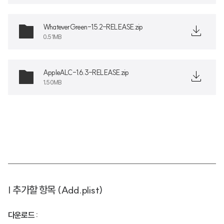
WhateverGreen-1.5.2-RELEASE.zip
0.51MB
AppleALC-1.6.3-RELEASE.zip
1.50MB
| 추가할 항목 (Add.plist)
다운로드 :