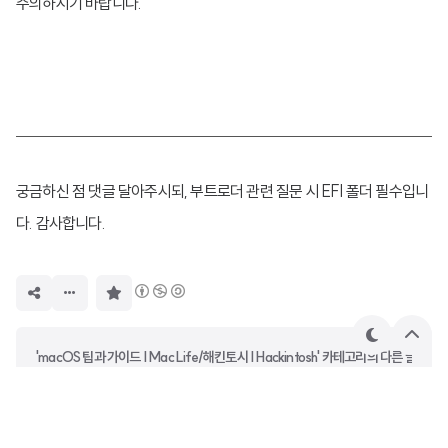
주의하시기 바랍니다.
궁금하신 점 댓글 달아주시되, 부트로더 관련 질문 시 EFI 폴더 필수입니
다. 감사합니다.
구
독
하
기
테
상
'macOS 팁과 가이드 | Mac Life/해킨토시 | Hackintosh' 카테고리의 다른 글
마
단
으
오픈코어 업데이트는 꾸준히 하는 것이 중요합니다.
로
OpenCore 0.7.2 → 0.7.3 업데이트 가이드
OpenCore 0.7.0 → 0.7.1 업데이트 가이드