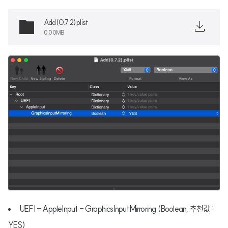
Add(0.7.2).plist
0.00MB
UEFI - AppleInput - GraphicsInputMirroring (Boolean, 추천값 :
YES)